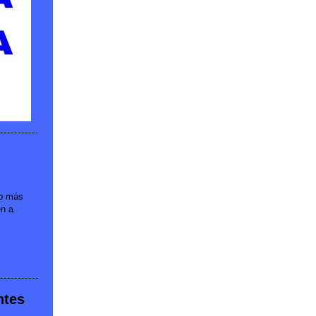
lo más
én a
ntes